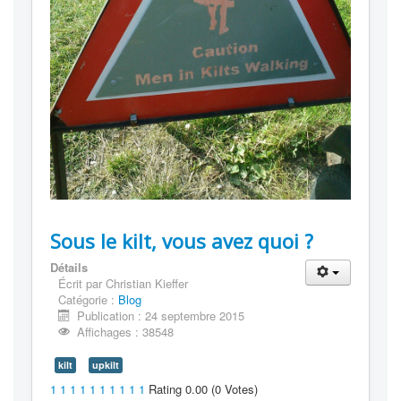
Sous le kilt, vous avez quoi ?
Détails
Écrit par
Christian Kieffer
Catégorie :
Blog
Publication : 24 septembre 2015
Affichages : 38548
kilt
upkilt
1
1
1
1
1
1
1
1
1
1
Rating 0.00 (0 Votes)