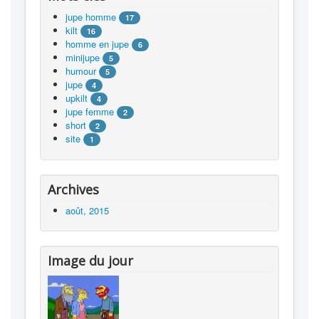
jupe homme
17
kilt
16
homme en jupe
6
minijupe
5
humour
5
jupe
4
upkilt
4
jupe femme
2
short
2
site
1
Archives
août, 2015
Image du jour