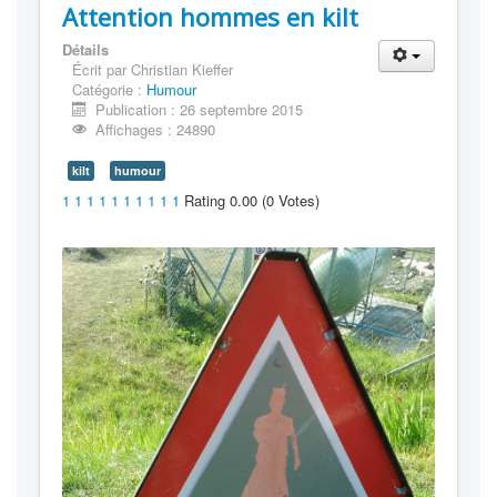
Attention hommes en kilt
Détails
Écrit par
Christian Kieffer
Catégorie :
Humour
Publication : 26 septembre 2015
Affichages : 24890
kilt
humour
1
1
1
1
1
1
1
1
1
1
Rating 0.00 (0 Votes)