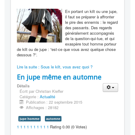
En portant un kilt ou une jupe,
il faut se préparer à affronter
le pire des ennemis : le regard
des passants. Des regards
généralement accompagnés
de la question-qui-tue, et qui
exaspère tout homme porteur
de kilt ou de jupe : “est-ce que vous avez quelque chose
dessous ?”.
Lire la suite : Sous le kilt, vous avez quoi ?
En jupe même en automne
Détails
Écrit par
Christian Kieffer
Catégorie :
Actualité
Publication : 22 septembre 2015
Affichages : 28182
jupe homme
automne
1
1
1
1
1
1
1
1
1
1
Rating 0.00 (0 Votes)