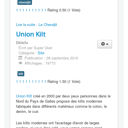
chendjit
1
1
1
1
1
1
1
1
1
1
Rating 0.50 (1 Vote)
Lire la suite : Le Chendjit
Union Kilt
Détails
Écrit par
Super User
Catégorie :
Site
Publication : 28 septembre 2015
Affichages : 19773
kilt
1
1
1
1
1
1
1
1
1
1
Rating 1.50 (1 Vote)
Union Kilt
créé en 2003 par deux peux personnes dans le
Nord du Pays de Galles propose des kilts modernes
fabriqués dans différents matériaux comme le coton, le
denim, le cuir.
Les kilts modernes ont l'avantage d'avoir de larges
poches, si vous êtes prêt, vous verrez comme c'est