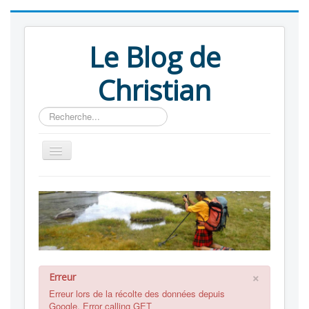
Le Blog de
Christian
Rechercher
Blog
Albums
Liens
A propos
×
Erreur
Erreur lors de la récolte des données depuis
Google. Error calling GET