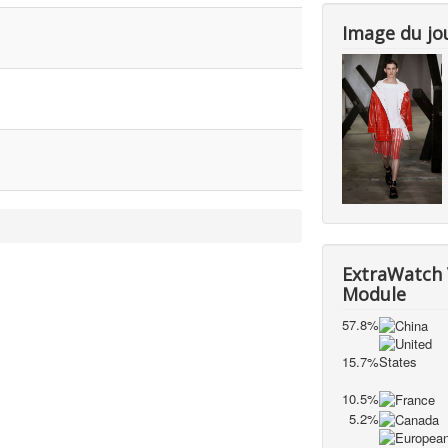
Image du jo
ExtraWatch 
Module
57.8%
15.7%
10.5%
5.2%