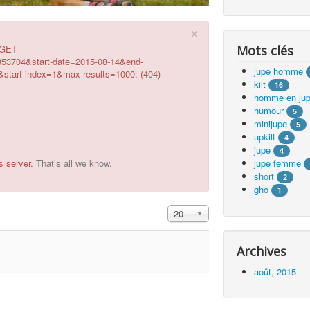
×
g GET
Mots clés
853704&start-date=2015-08-14&end-
jupe homme
tart-index=1&max-results=1000: (404)
kilt
16
homme en ju
humour
5
minijupe
5
upkilt
4
jupe
4
s server.
That’s all we know.
jupe femme
short
2
gho
1
Affichage #
20
Archives
août, 2015