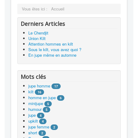
Vous êtes ici :
Accueil
Derniers Articles
Le Chendjit
Union Kilt
Attention hommes en kilt
Sous le kilt, vous avez quoi ?
En jupe même en automne
Mots clés
jupe homme
17
kilt
16
homme en jupe
6
minijupe
5
humour
5
jupe
4
upkilt
4
jupe femme
2
short
2