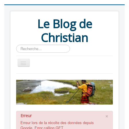
Le Blog de
Christian
Rechercher
Blog
Albums
Liens
A propos
×
Erreur
Erreur lors de la récolte des données depuis
Google. Error calling GET