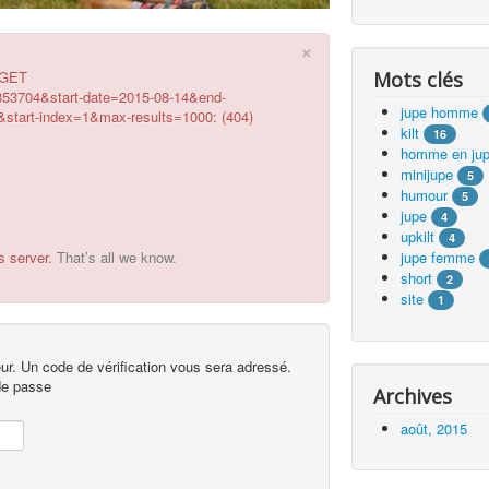
×
g GET
Mots clés
853704&start-date=2015-08-14&end-
jupe homme
tart-index=1&max-results=1000: (404)
kilt
16
homme en ju
minijupe
5
humour
5
jupe
4
upkilt
4
s server.
That’s all we know.
jupe femme
short
2
site
1
teur. Un code de vérification vous sera adressé.
de passe
Archives
août, 2015