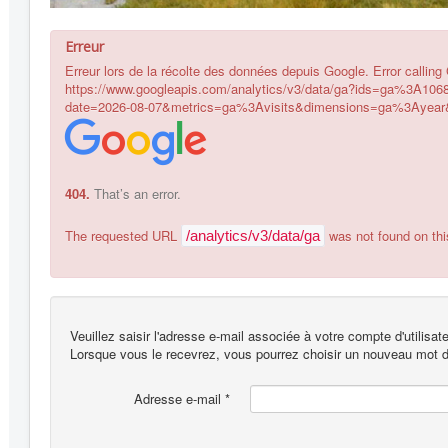
Erreur
Erreur lors de la récolte des données depuis Google. Error callin
https://www.googleapis.com/analytics/v3/data/ga?ids=ga%3A106
date=2026-08-07&metrics=ga%3Avisits&dimensions=ga%3Ayear&s
404.
That’s an error.
The requested URL
was not found on thi
/analytics/v3/data/ga
Veuillez saisir l'adresse e-mail associée à votre compte d'utilisa
Lorsque vous le recevrez, vous pourrez choisir un nouveau mot 
Adresse e-mail
*