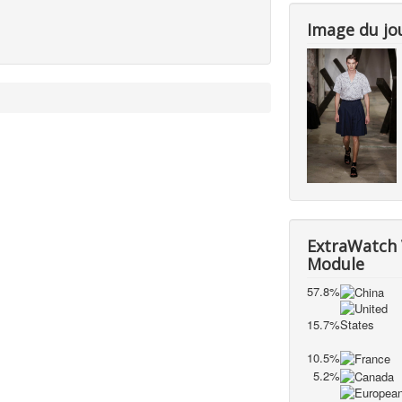
Image du jo
ExtraWatch 
Module
57.8%
15.7%
10.5%
5.2%