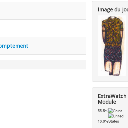
Image du jo
romptement
ExtraWatch 
Module
55.5%
16.6%