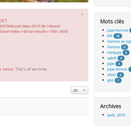
×
g GET
Mots clés
853704&start-date=2015-08-14&end-
jupe homme
tart-index=1&max-results=1000: (404)
kilt
16
homme en ju
humour
5
minijupe
5
upkilt
4
jupe
4
s server.
That’s all we know.
jupe femme
short
2
gho
1
Affichage #
20
Archives
août, 2015