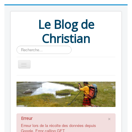
Le Blog de
Christian
Rechercher
Blog
Albums
Liens
A propos
×
Erreur
Erreur lors de la récolte des données depuis
Google. Error calling GET