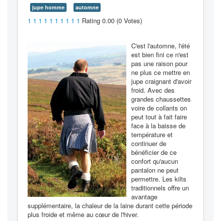
jupe homme
automne
1
1
1
1
1
1
1
1
1
1
Rating 0.00 (0 Votes)
C'est l'automne, l'été
est bien fini ce n'est
pas une raison pour
ne plus ce mettre en
jupe craignant d'avoir
froid. Avec des
grandes chaussettes
voire de collants on
peut tout à fait faire
face à la baisse de
température et
continuer de
bénéficier de ce
confort qu'aucun
pantalon ne peut
permettre. Les kilts
traditionnels offre un
avantage
supplémentaire, la chaleur de la laine durant cette période
plus froide et même au cœur de l'hiver.