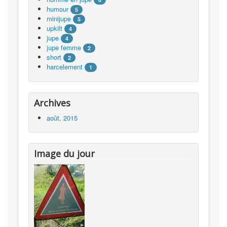
humour
5
minijupe
5
upkilt
4
jupe
4
jupe femme
2
short
2
harcelement
1
Archives
août, 2015
Image du jour