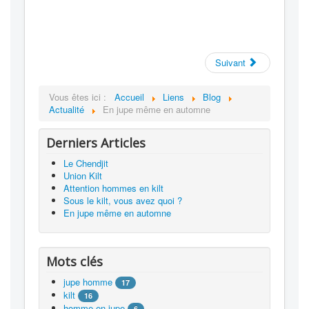
Suivant
Vous êtes ici :
Accueil
Liens
Blog
Actualité
En jupe même en automne
Derniers Articles
Le Chendjit
Union Kilt
Attention hommes en kilt
Sous le kilt, vous avez quoi ?
En jupe même en automne
Mots clés
jupe homme
17
kilt
16
homme en jupe
6