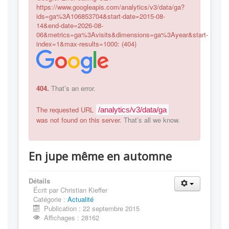
https://www.googleapis.com/analytics/v3/data/ga?
ids=ga%3A106853704&start-date=2015-08-
14&end-date=2026-08-
06&metrics=ga%3Avisits&dimensions=ga%3Ayear&start-
index=1&max-results=1000: (404)
404.
That’s an error.
The requested URL
/analytics/v3/data/ga
was not found on this server.
That’s all we know.
En jupe même en automne
Détails
Écrit par
Christian Kieffer
Catégorie :
Actualité
Publication : 22 septembre 2015
Affichages : 28162