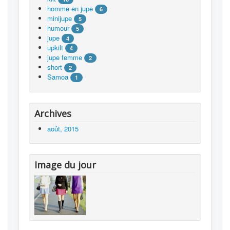
homme en jupe
6
minijupe
5
humour
5
jupe
4
upkilt
4
jupe femme
2
short
2
Samoa
1
Archives
août, 2015
Image du jour