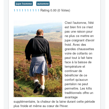
jupe homme
automne
1
1
1
1
1
1
1
1
1
1
Rating 0.00 (0 Votes)
C'est l'automne, l'été
est bien fini ce n'est
pas une raison pour
ne plus ce mettre en
jupe craignant d'avoir
froid. Avec des
grandes chaussettes
voire de collants on
peut tout à fait faire
face à la baisse de
température et
continuer de
bénéficier de ce
confort qu'aucun
pantalon ne peut
permettre. Les kilts
traditionnels offre un
avantage
supplémentaire, la chaleur de la laine durant cette période
plus froide et même au cœur de l'hiver.