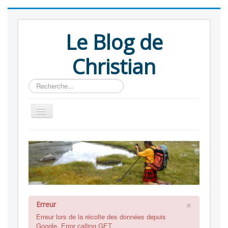
Le Blog de
Christian
Rechercher
Blog
Albums
Liens
A propos
×
Erreur
Erreur lors de la récolte des données depuis
Google. Error calling GET