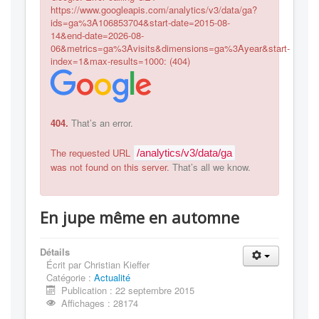
https://www.googleapis.com/analytics/v3/data/ga?
ids=ga%3A106853704&start-date=2015-08-
14&end-date=2026-08-
06&metrics=ga%3Avisits&dimensions=ga%3Ayear&start-
index=1&max-results=1000: (404)
404.
That’s an error.
The requested URL
/analytics/v3/data/ga
was not found on this server.
That’s all we know.
En jupe même en automne
Détails
Écrit par
Christian Kieffer
Catégorie :
Actualité
Publication : 22 septembre 2015
Affichages : 28174