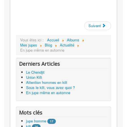
Suivant
Vous êtes ici :
Accueil
Albums
Mes jupes
Blog
Actualité
En jupe même en automne
Derniers Articles
Le Chendjit
Union Kilt
Attention hommes en kilt
Sous le kilt, vous avez quoi ?
En jupe même en automne
Mots clés
jupe homme
17
kilt
16