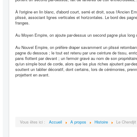
À l'origine en lin blanc, d'abord court, serré et droit, sous l'Ancien Empi
plissé, associant lignes verticales et horizontales. Le bord des pagn
franges.
Au Moyen Empire, on ajoute par-dessus un second pagne plus long qu
Au Nouvel Empire, on préfère draper savamment un plissé retombant e
pagne du dessous ; le tout est retenu par une ceinture de tissu, enri
pans flottent par devant ; un fermoir gravé au nom de son propriétaire
qu'un simple bout de corde, alors que les plus riches ajoutent par-de
soutient un tablier décoratif, dont certains, lors de cérémonies, pren
projettent en avant.
Vous êtes ici :
Accueil
A propos
Histoire
Le Chendjit