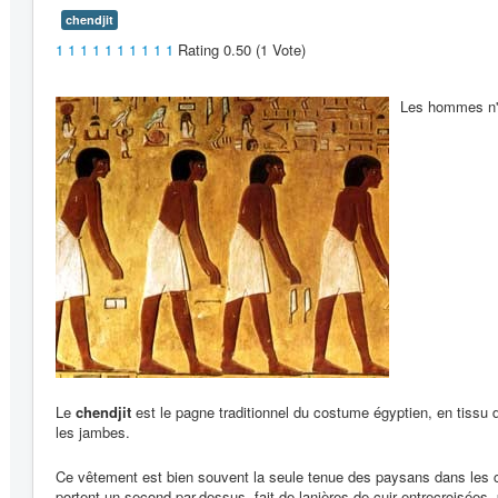
chendjit
1
1
1
1
1
1
1
1
1
1
Rating 0.50 (1 Vote)
Les hommes n'o
Le
chendjit
est le pagne traditionnel du costume égyptien, en tissu d
les jambes.
Ce vêtement est bien souvent la seule tenue des paysans dans les c
portent un second par-dessus, fait de lanières de cuir entrecroisées,