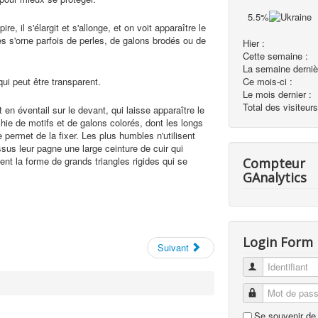
5.5%
re, il s'élargit et s'allonge, et on voit apparaître le
es s'orne parfois de perles, de galons brodés ou de
Hier :
Cette semaine :
La semaine derniè
Ce mois-ci :
i peut être transparent.
Le mois dernier :
Total des visiteurs
n éventail sur le devant, qui laisse apparaître le
chie de motifs et de galons colorés, dont les longs
 permet de la fixer. Les plus humbles n'utilisent
ssus leur pagne une large ceinture de cuir qui
nent la forme de grands triangles rigides qui se
Compteur
GAnalytics
Login Form
Suivant
Identifiant
Mot de passe
Se souvenir de