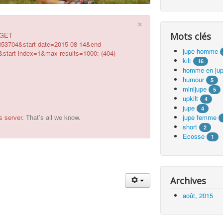
×
g GET
Mots clés
853704&start-date=2015-08-14&end-
jupe homme
tart-index=1&max-results=1000: (404)
kilt
16
homme en ju
humour
5
minijupe
5
upkilt
4
jupe
4
s server.
That’s all we know.
jupe femme
short
2
Ecosse
1
Archives
août, 2015