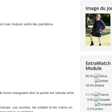
Image du jo
nt pas toujours porté des pantalons.
ExtraWatch 
Module
55.5%
16.6%
e forme triangulaire dont la pointe est relevée entre
11.1%
5.5%
hamps. Les ouvriers, les soldats et les marins en
5.5%
 pour mieux se protéger.